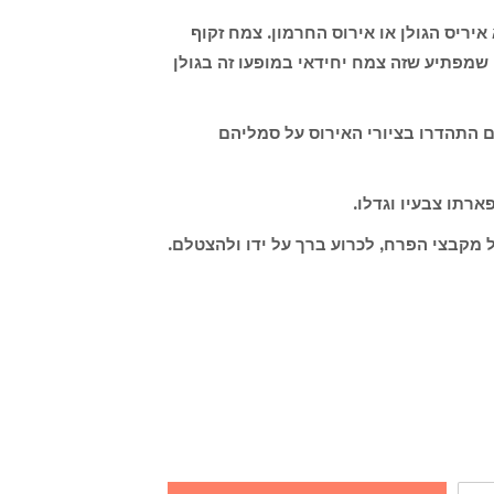
ריס הגולן או אירוס החרמון. צמח זקוף
 מתנשא לגובה 90 ס"מ. ובולט בנוכחותו. פרח זה התגלה ע"י החוקר הירושלמי דינסמור ב1933. מה שמפתיע שזה צמח יחידאי במופעו זה בגולן
ם התהדרו בציורי האירוס על סמליהם
רתו צבעיו וגדלו.
מקבצי הפרח, לכרוע ברך על ידו ולהצטלם.