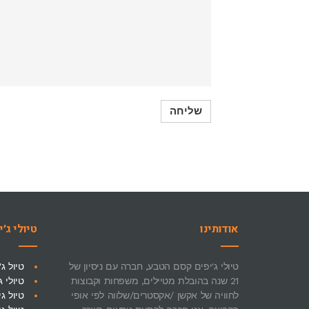
אודותינו
טיולי ג׳י
טיולי ג'יפים קסם הטבע, חברה עם ניסיון של
טיול ג
21 שנה בהובלת מטיילים, משפחות וקבוצות
טיולי 
לחוויה של אקשן /אקסטרים/שלווה לפי אופי
טיול ג