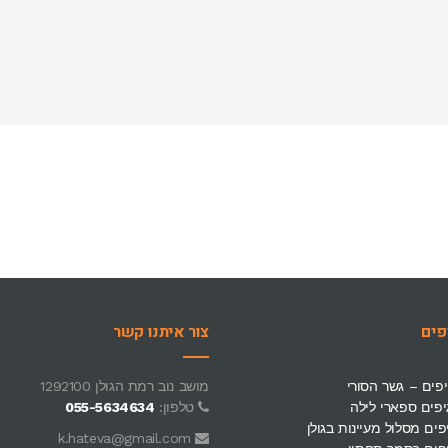
פים
צור איתנו קשר
'יפים – גשר הסורי
מושב נוב רמת הגולן 1292100
גיפים ספארי לילה
טלפון:
055-5634634
יפים מסלול מעיינות בגולן
k.hateva@gmail.com