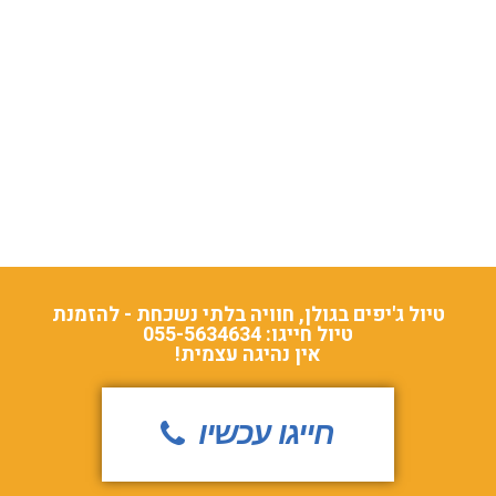
טיול ג'יפים בגולן, חוויה בלתי נשכחת - להזמנת
טיול חייגו: 055-5634634
אין נהיגה עצמית!
חייגו עכשיו