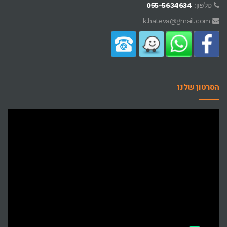
טלפון:
055-5634634
k.hateva@gmail.com
הסרטון שלנו