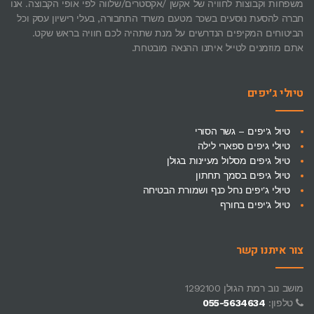
משפחות וקבוצות לחוויה של אקשן /אקסטרים/שלווה לפי אופי הקבוצה. אנו
חברה להסעת נוסעים בשכר מטעם משרד התחבורה, בעלי רישיון עסק וכל
הביטוחים המקיפים הנדרשים על מנת שתהיה לכם חוויה בראש שקט.
אתם מוזמנים לטייל איתנו ההנאה מובטחת.
טיולי ג׳יפים
טיול ג'יפים – גשר הסורי
טיולי גיפים ספארי לילה
טיול גיפים מסלול מעיינות בגולן
טיול גיפים בסמך תחתון
טיולי ג'יפים נחל כנף ושמורת הבטיחה
טיול ג'יפים בחורף
צור איתנו קשר
מושב נוב רמת הגולן 1292100
טלפון:
055-5634634