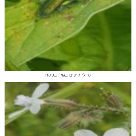
טיולי ג'יפים בגולן בפסח