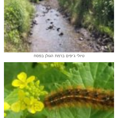
טיולי ג'יפים ברמת הגולן בפסח