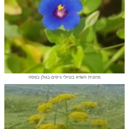
מרגנית השדא בטיולי ג'יפים בגולן בפסח