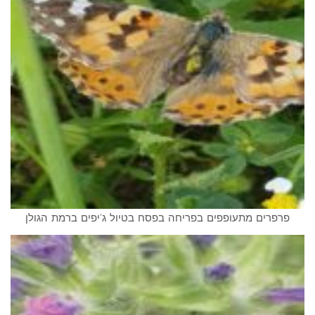
פרפרים מתעופפים בפריחה בפסח בטיול ג'יפים ברמת הגולן