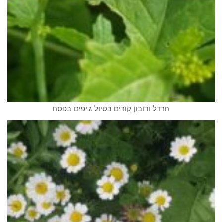
חרדל ודובון קורים בטיול ג'יפים בפסח