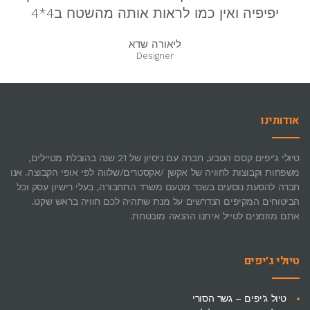
יפיפיה ואין כמו לראות אותה מהשטח ב4*4
ליאורה שדא
Designer
אודותינו
טיולי ג'יפים קסם הטבע, חברה עם ניסיון של 21 שנה בהובלת מטיילים,
משפחות וקבוצות לחוויה של אקשן /אקסטרים/שלווה לפי אופי הקבוצה. אנו
חברה להסעת נוסעים בשכר מטעם משרד התחבורה, בעלי רישיון עסק וכל
הביטוחים המקיפים הנדרשים על מנת שתהיה לכם חוויה בראש שקט.
אתם מוזמנים לטייל איתנו ההנאה מובטחת.
טיולי ג׳יפים
טיול ג'יפים – גשר הסורי