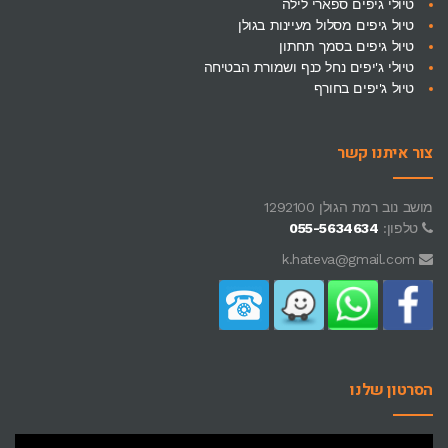
טיולי גיפים ספארי לילה
טיול גיפים מסלול מעיינות בגולן
טיול גיפים בסמך תחתון
טיולי ג'יפים נחל כנף ושמורת הבטיחה
טיול ג'יפים בחורף
צור איתנו קשר
מושב נוב רמת הגולן 1292100
טלפון:
055-5634634
k.hateva@gmail.com
הסרטון שלנו