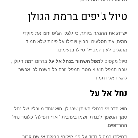
טיול ג'יפים ברמת הגולן
ישדרג את ההנאה ביותר, כי גלגלי הג'יפ יחצו את מוקדי
המים, את הסלעים והבוץ ויובילו אל פינות שלא תמיד
מתגלים לעין המטייל. טיילו בנעימים.
טיול מקסים ל
מפל השחור
בנחל אל
על
בדרום רמת הגולן ,
גובה המפל הוא 8 מטר .המפל זורם כל השנה לכן אפשר
להגיח אליו תמיד .
נחל אל על
הוא הדרומי בנחלי האיתן שבגולן, הוא אחד מיובליו של נחל
סמך הנשפך לכנרת. ושמו בערבית "ואדי דופילה" כלומר נחל
ההרדופים.
תחילתו במסיל רדוד על פני קילוחי הבזלת אי שם קרוב