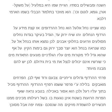
השנה ומבשילים בסתיו. הגיית שמו היא במלעיל (על משקל-
אורן, גומא, לוטם וכו'). הוא מוזכר בתלמוד הבבלי בשמו הארמי
דלבא.
כמו שציינו נחל אלעל הוא נחל ההרדופים. אז קצת מידע על
הרדוף הנחלים. זהו שיח ירוק עד, הגדל בעיקר בגדות נחלים
מסולעים וזרועים בחלוקי אבנים. לכן נמצא אותו בנחל אל על.
כמו שנראה בנחל הוא יוצר סבך ירוק גם בימות הקיץ. על אף
שהוא גדל ליד מקורות מים עליו הגלדניים מונעים התאדות מים
כי שורשיו אינם יכולים לנצל את מי בית גידולם. לכן יש להם
מבנה מיוחד.
פרחי ההרדוף גדולים וריחניים. צבעם ורוד ואף לבן. הפרחים
מואבקים בלילה ע"י פרפר ששמו רפרף ההרדוף. ההרדוף מכיל
בתוך עליו רעל ולכן הוא אסור באכילה. בטבע נראה שאף
הפרות הרועות בשטח אינן נוגעות בו. בשל רעילותו מכינים ממנו
תכשירים להשמדת מזיקים. מה שנסכם -צמח יפה אבל מסוכן!