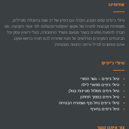
אודותינו
טיולי ג'יפים קסם הטבע, חברה עם ניסיון של 21 שנה בהובלת מטיילים,
משפחות וקבוצות לחוויה של אקשן /אקסטרים/שלווה לפי אופי הקבוצה. אנו
חברה להסעת נוסעים בשכר מטעם משרד התחבורה, בעלי רישיון עסק וכל
הביטוחים המקיפים הנדרשים על מנת שתהיה לכם חוויה בראש שקט.
אתם מוזמנים לטייל איתנו ההנאה מובטחת.
טיולי ג׳יפים
טיול ג'יפים – גשר הסורי
טיולי גיפים ספארי לילה
טיול גיפים מסלול מעיינות בגולן
טיול גיפים בסמך תחתון
טיולי ג'יפים נחל כנף ושמורת הבטיחה
טיול ג'יפים בחורף
צור איתנו קשר