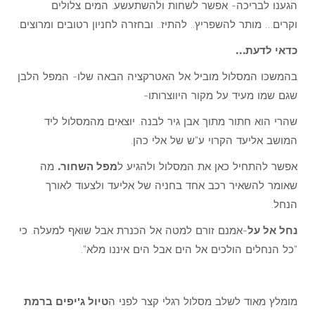
הגענו לבריכה- אפשר לשחות ולהשתעשע. המים צלולים
וקרים… מותר להשפריץ.. להתיז.. ובחזרה לחניון רטובים ומרוצים.
כדאי לדעת…
בהמשכו המסלול מוביל אל האטרקציה הבאה שלו- המפל הלבן
שגם שמו מעיד על מקור היווצרותו-
שהרי הוא חתור מתוך אבן גיר לבנה. יוצאים מהמסלול ליד
המושב אליעד הקרוי ע"ש של אלי כהן.
אפשר להתחיל כאן את המסלול ולהגיע ל
מפל השחור.
מה
שאומר להשאיר רכב אחד בחניה של אליעד ולצעוד לאורך
הנחל.
נחל אל על
-אמנם זורם למטה אל הכנרת אבל שואף למעלה. כי
"כל הנחלים הולכים אל הים אבל הים איננו מלא".
מומלץ מאוד לשלב מסלול רגלי קצר לפני ה
טיול ג'יפים ברמת