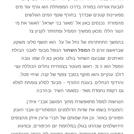
לגבעת אורחה במזרח .בדרכו המפותלת הוא גורף עוד מים
ממעיינות קטנים שבדרך. בחורף שטף המים הגולשים
מהמזרח נכנסים באון אל "מאגר בני ישראל "האוגר את מי
הנגר הללו. מכאן ממשיך המסיל ומתחתר לקניון צר.
בהמשך התחתרותו של נחל אל על הוא חושף סלעי משקע,
שבראשם זורם לו
המפל השחור
הנופל מבעד לאבני הבזלת
האיתנים, שצבעם השחור בולט. ומכאן בא לו שמו. גובה
המפל הוא 8 מ', ראשו מעוטר בצמחיית נחלים הכוללת עצי
דולב ענקיים והוא מוקף בסבך צפוף של קנה, שיחי פטל,
והרדוף הנחלים. בעונת החורף – מבעד לסלע צומחת לפלא
גם רקפת נחמדת מאד- כמאמר השיר. ובהרבה.
הנגישות למפל מתאפשרת מתוך המושב אבנ"י אית"ן.
(המנציח בשמו את שדות הדולמנים המסתוריים-אבני הענק
הפזורים באזור, וכן את שמותם של חברי גרעין איתן מהצופים
הירושלמים שנהרגו בגולן במלחמת יום הכיפורים, ובפיגוע