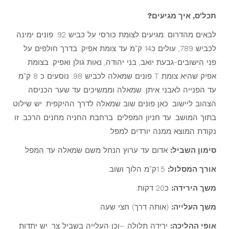
תכל'ס, איך מגיעים?
לבאים מהדרום :מגיעים לצומת כורסי על כביש 92. פונים ימינה
לכביש 789, עולים כ14 ק"מ עד צומת אפיק. בדרך חולפים על
פני הישובים-גבעת יואב, בני יהודה, נאות גולן ואפיק. בצומת
אפיק שהיא צומת T פונים שמאלה לכביש 98. נוסעים כ 8 ק"מ
עד הפנייה לאבני איתן. שמאלה וממשיכים עד שער הכניסה
הצהוב ליישוב. כאן פונים שוב שמאלה לדרך ההיקפית. יש שילוט
בתוך המושב. עד חניון המפלים. ברחבת החניה מחנים הרכב. זו
נקודת המוצא ממנה יורדים למפל.
סימון השביל:
אדום עד ערוץ הנחל משם שמאלה עד המפל.
אורך המסלול:
1.5ק"מ הלוך ושוב.
משך הירידה:
כ20 דקות.
משך העלייה:
(אותה דרך) חצי שעה.
אופי ההליכה:
ירידה תלולה –וכן העלייה בשביל צר. יש יתדות