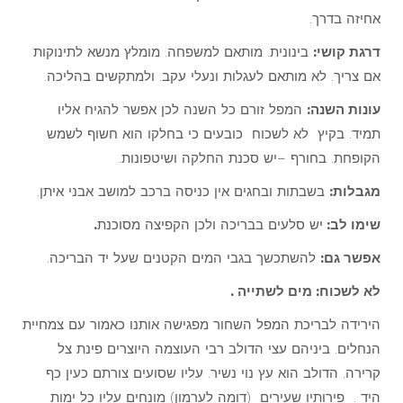
אחיזה בדרך.
דרגת קושי:
בינונית. מותאם למשפחה. מומלץ מנשא לתינוקות
אם צריך. לא מותאם לעגלות ונעלי עקב. ולמתקשים בהליכה.
עונות השנה:
המפל זורם כל השנה לכן אפשר להגיח אליו
תמיד. בקיץ לא לשכוח כובעים כי בחלקו הוא חשוף לשמש
הקופחת. בחורף –יש סכנת החלקה ושיטפונות.
מגבלות:
בשבתות ובחגים אין כניסה ברכב למושב אבני איתן.
שימו לב:
יש סלעים בבריכה ולכן הקפיצה מסוכנת
.
אפשר גם:
להשתכשך בגבי המים הקטנים שעל יד הבריכה.
לא לשכוח: מים לשתייה .
הירידה לבריכת המפל השחור מפגישה אותנו כאמור עם צמחיית
הנחלים. ביניהם עצי הדולב רבי העוצמה היוצרים פינת צל
קרירה. הדולב הוא עץ נוי נשיר. עליו שסועים צורתם כעין כף
היד . פירותיו שעירים (דומה לערמון) מונחים עליו כל ימות