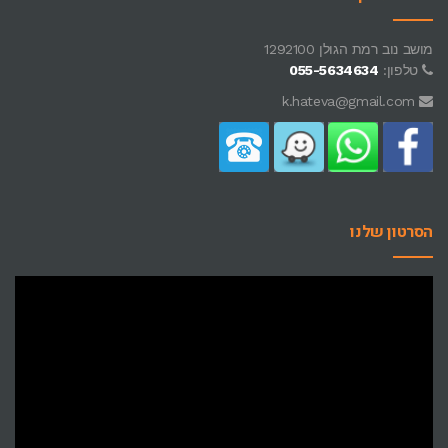
מושב נוב רמת הגולן 1292100
טלפון:
055-5634634
k.hateva@gmail.com
הסרטון שלנו