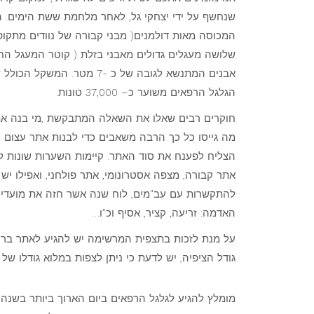
שנחשף על ידי יצחקי גל, לאחר מלחמת ששת הימים. 
המכוסה מאות דולמנים( מבני קבורה של נוודים מתקופת
אבנים המתנשא לגובה של כ -7 מט
הגלגל הרפאים משוער כ– 37,000 טונות.
חוקרים רבים שאלו את השאלה המתבקשת ,מי בנה את
מה גייסו כל כך הרבה משאבים כדי לבנות אתר עצום 
הצליח לפענח את סוד האתר. קיימות השערות שונות לג
אתר קבורה, מצפה אסטרונומי, אתר פולחני, ואפילו י
להתקשרות עם עב"מים, לוח שנה אשר חזה את מועדי ה
האדמה: זריעה, קציר, אסיף וכ"ו…
גודל הציפיה, יש לדעת כי ניתן לצפות במלוא גודלו ש