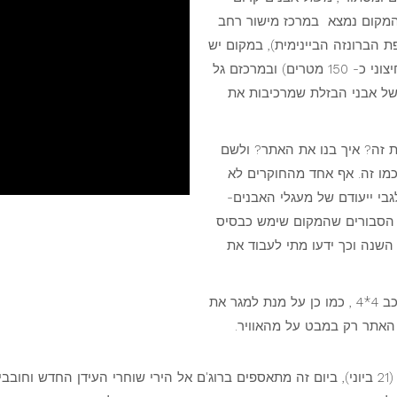
המקום נמצא במרכז מישור רחב
 הברונזה הביינימית), במקום יש
שלושה מעגלים גדולים מאבני בזלת ( קוטר המעגל החיצוני כ- 150 מטרים) ובמרכזם גל
ר. המשקל הכולל של אבני הבזלת שמרכיבות את
 זה? איך בנו את האתר? ולשם
כמו זה. אף אחד מהחוקרים לא
בי ייעודם של מעגלי האבנים-
ש הסבורים שהמקום שימש כבסיס
שנה וכך ידעו מתי לעבוד את
על מנת לזכות בתצפית המרשימה יש להגיע לאתר ברכב 4*4 , כמו כן על מנת למגר את
ל האתר רק במבט על מהאוויר.
מומלץ להגיע לגלגל הרפאים ביום הארוך ביותר בשנה (21 ביוני), ביום זה מתאספים ברוג'ם אל הירי ש