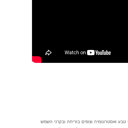
וחרי העידן החדש וחובבי טבע ואסטרונומיה וצופים בזריחה ובקרני השמש