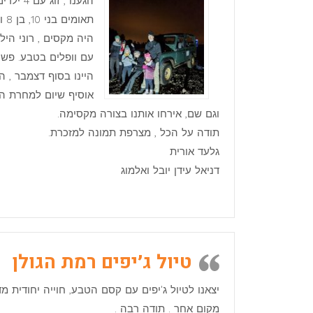
הגענו , זוג עם 4 ילדים.
תאומים בני 10, בן 8 ובת 5. חגיגת יום הולדת.
היה מקסים , רוני היל
עם וופלים בטבע. פשו
היינו בסוף דצמבר , ה
אוסיף שיום למחרת הגע
וגם שם, אירחו אותנו בצורה מקסימה.
תודה על הכל , מצרפת תמונה למזכרת.
גלעד אורית
דניאל עידן יובל ואלמוג
טיול ג׳יפים רמת הגולן
יצאנו לטיול ג'יפים עם קסם הטבע, חוייה יחודית 
מקום אחר . תודה רבה .