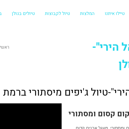
טיילו איתנו
המלצות
טיול לקבוצות
טיולים בגולן
ב
 הירי"-
ראשי
ן
רי"-טיול ג'יפים מיסתורי ברמת ה
קום קסום ומסתורי
ם ומסתורי, מעגל אבנים קדום