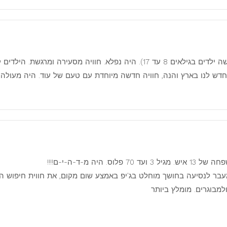
היינו בטיול ג'יפים ספארי לילה עם המשפחה (שלושה ילדים בגילאים 8 עד 17). היה נ
דש לנו בארץ והנה, חוויה חדשה מיוחדת עם טעם של עוד. היה מעולה!!
לוס. היה מ-ד-ה-י-ם!!!!
מעבר לנסיעה בחושך מוחלט בג'יפ באמצע שום מקום, את חווית חיפוש 
למבוגרים. מומלץ ביותר